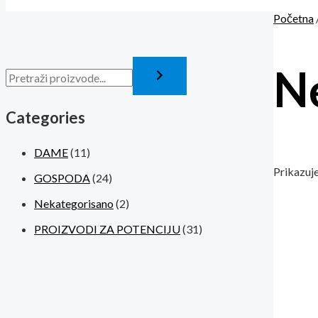
Početna
N
Categories
DAME
(11)
Prikazuje
GOSPODA
(24)
Nekategorisano
(2)
PROIZVODI ZA POTENCIJU
(31)