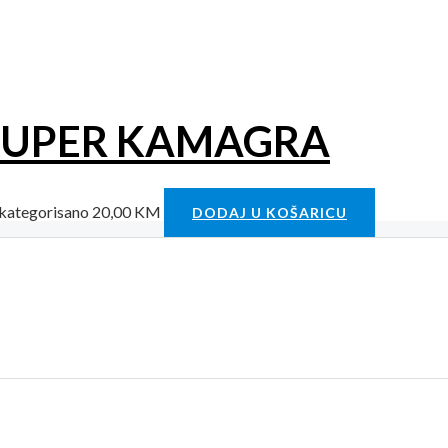
SUPER KAMAGRA
kategorisano
20,00
KM
DODAJ U KOŠARICU