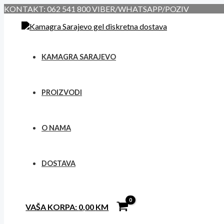
Skip
KONTAKT: 062 541 800 VIBER/WHATSAPP/POZIV
to
content
KAMAGRA SARAJEVO
PROIZVODI
O NAMA
DOSTAVA
VAŠA KORPA:
0,00
KM