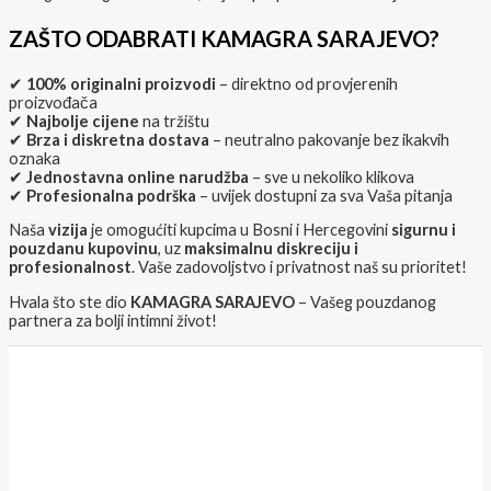
ZAŠTO ODABRATI KAMAGRA SARAJEVO?
✔
100% originalni proizvodi
– direktno od provjerenih
proizvođača
✔
Najbolje cijene
na tržištu
✔
Brza i diskretna dostava
– neutralno pakovanje bez ikakvih
oznaka
✔
Jednostavna online narudžba
– sve u nekoliko klikova
✔
Profesionalna podrška
– uvijek dostupni za sva Vaša pitanja
Naša
vizija
je omogućiti kupcima u Bosni i Hercegovini
sigurnu i
pouzdanu kupovinu
, uz
maksimalnu diskreciju i
profesionalnost
. Vaše zadovoljstvo i privatnost naš su prioritet!
Hvala što ste dio
KAMAGRA SARAJEVO
– Vašeg pouzdanog
partnera za bolji intimni život!