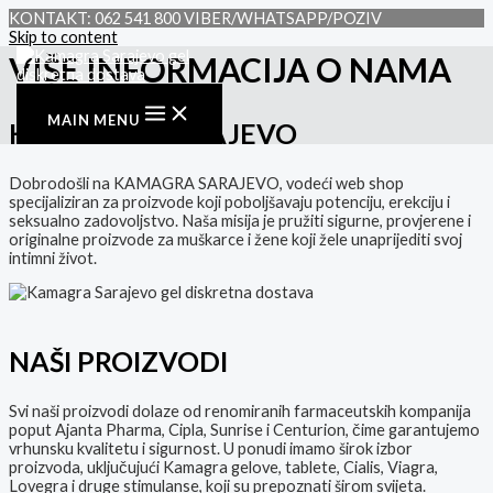
KONTAKT: 062 541 800 VIBER/WHATSAPP/POZIV
Skip to content
VIŠE INFORMACIJA O NAMA
MAIN MENU
KAMAGRA SARAJEVO
Dobrodošli na KAMAGRA SARAJEVO, vodeći web shop
specijaliziran za proizvode koji poboljšavaju potenciju, erekciju i
seksualno zadovoljstvo. Naša misija je pružiti sigurne, provjerene i
originalne proizvode za muškarce i žene koji žele unaprijediti svoj
intimni život.
NAŠI PROIZVODI
Svi naši proizvodi dolaze od renomiranih farmaceutskih kompanija
poput Ajanta Pharma, Cipla, Sunrise i Centurion, čime garantujemo
vrhunsku kvalitetu i sigurnost. U ponudi imamo širok izbor
proizvoda, uključujući Kamagra gelove, tablete, Cialis, Viagra,
Lovegra i druge stimulanse, koji su prepoznati širom svijeta.