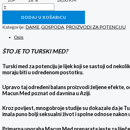
DODAJ U KOŠARICU
Kategorije:
DAME
,
GOSPODA
,
PROIZVODI ZA POTENCIJU
Opis
ŠTO JE TO TURSKI MED?
Turski med za potenciju je lijek koji se sastoji od nekol
moraju biti u određenom postotku.
Upravo taj određeni balans proizvodi željene efekte, o
Macun Med poznat od davnina u Aziji.
Kroz povijest, mnogobroje studije su dokazale da je Tu
imala puno bolji seksualni život i spolne odnose nako
Primarna uporaba Macun Med preparata jeste za liječe