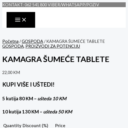
MAIN
Skip
KAMAGRA
KONTAKT: 062 541 800 VIBER/WHATSAPP/POZIV
MENU
to
ŠUMEĆE
content
TABLETE
količina
Početna
/
GOSPODA
/ KAMAGRA ŠUMEĆE TABLETE
GOSPODA
,
PROIZVODI ZA POTENCIJU
KAMAGRA ŠUMEĆE TABLETE
22,00
KM
KUPI VIŠE I UŠTEDI!
5 kutija 80 KM –
ušteda 10 KM
10 kutija 130 KM –
ušteda 50 KM
Quantity
Discount (%)
Price