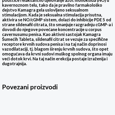
podstiče relaksantno djelovanje azot monoksida (NO) u
kavernoznom telu, tako da je pravilno farmakološko
dejstvo Kamagra gela uslovljeno seksualnom
stimulacijom. Kada je seksualna stimulacija prisutna,
aktivira se NO/cGMP sistem, dolazi do inhibicije PDE 5 od
strane sildenafil citrata, što smanjuje razgradnju cGMP-a i
dovodi do njegove povećane koncentracije u corpus
cavernusumu penisa. Kao aktivni sastojak Kamagra
Šumećih Tableta, sildenafil citrat se vezuje za specifične
receptore krvnih sudova penisa i na taj način doprinosi
vazodilataciji, tj. blagom širenju krvnih sudova, što opet
omogućava da krvni sudovi muškog spolnog organa imaju
veći dotok krvi. Na taj način erekcija postaje izraženija i
dugotrajnija.
Povezani proizvodi