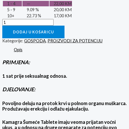
1 - 4
—
22,00
KM
5 - 9
9.09 %
20,00
KM
10+
22.73 %
17,00
KM
DODAJ U KOŠARICU
Kategorije:
GOSPODA
,
PROIZVODI ZA POTENCIJU
Opis
PRIMJENA:
1 sat prije seksualnag odnosa.
DJELOVANJE:
Povoljno deluju na protok krvi u polnom organu muškarca.
Produžavaju erekciju i odlažu ejakulaciju.
Kamagra Šumeće Tablete imaju veoma prijatan voćni
ukus, a u odnosu na druge preparate za potenciju ovo