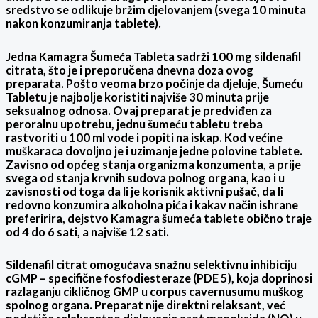
sredstvo se odlikuje bržim djelovanjem (svega 10 minuta
nakon konzumiranja tablete).
Jedna Kamagra Šumeća Tableta sadrži 100 mg sildenafil
citrata, što je i preporučena dnevna doza ovog
preparata. Pošto veoma brzo počinje da djeluje, Šumeću
Tabletu je najbolje koristiti najviše 30 minuta prije
seksualnog odnosa. Ovaj preparat je predviđen za
peroralnu upotrebu, jednu šumeću tabletu treba
rastvoriti u 100 ml vode i popiti na iskap. Kod većine
muškaraca dovoljno je i uzimanje jedne polovine tablete.
Zavisno od općeg stanja organizma konzumenta, a prije
svega od stanja krvnih sudova polnog organa, kao i u
zavisnosti od toga da li je korisnik aktivni pušač, da li
redovno konzumira alkoholna pića i kakav način ishrane
preferirira, dejstvo Kamagra šumeća tablete obično traje
od 4 do 6 sati, a najviše 12 sati.
Sildenafil citrat omogućava snažnu selektivnu inhibiciju
cGMP – specifične fosfodiesteraze (PDE 5), koja doprinosi
razlaganju cikličnog GMP u corpus cavernusumu muškog
spolnog organa. Preparat nije direktni relaksant, već