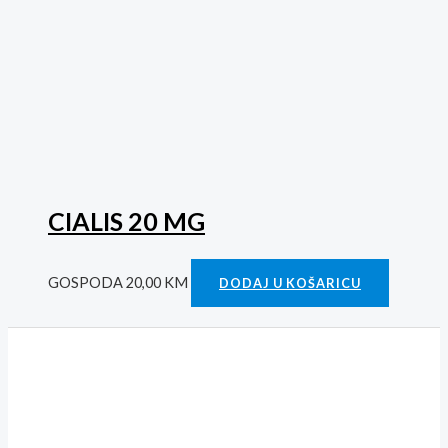
CIALIS 20 MG
GOSPODA
20,00
KM
DODAJ U KOŠARICU