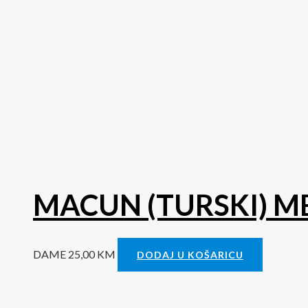
MACUN (TURSKI) ME
DAME
25,00
KM
DODAJ U KOŠARICU