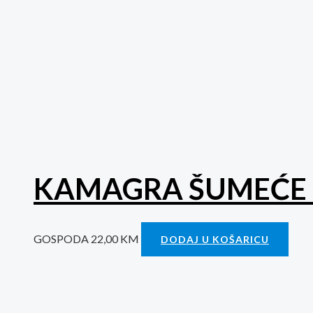
KAMAGRA ŠUMEĆE 
GOSPODA
22,00
KM
DODAJ U KOŠARICU