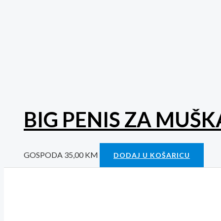
BIG PENIS ZA MUŠ
GOSPODA
35,00
KM
DODAJ U KOŠARICU