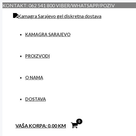
Skip
KONTAKT: 062 541 800 VIBER/WHATSAPP/POZIV
to
content
KAMAGRA SARAJEVO
PROIZVODI
O NAMA
DOSTAVA
VAŠA KORPA:
0,00
KM