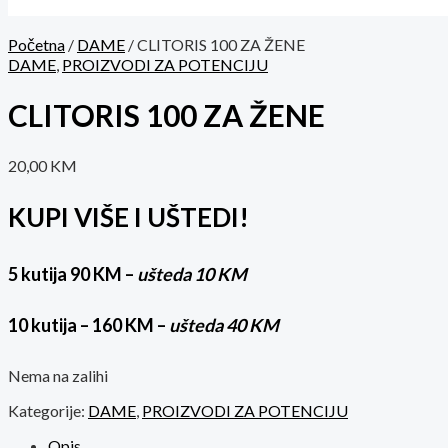
Početna
/
DAME
/ CLITORIS 100 ZA ŽENE
DAME
,
PROIZVODI ZA POTENCIJU
CLITORIS 100 ZA ŽENE
20,00
KM
KUPI VIŠE I UŠTEDI!
5 kutija 90 KM –
ušteda 10 KM
10 kutija – 160 KM –
ušteda 40 KM
Nema na zalihi
Kategorije:
DAME
,
PROIZVODI ZA POTENCIJU
Opis