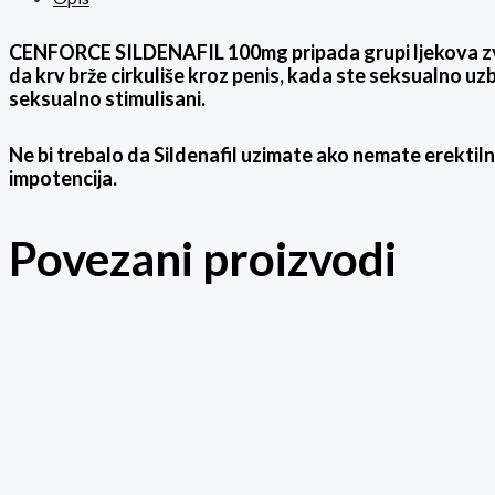
CENFORCE SILDENAFIL 100mg pripada grupi ljekova zvani
da krv brže cirkuliše kroz penis, kada ste seksualno uzb
seksualno stimulisani.
Ne bi trebalo da Sildenafil uzimate ako nemate erektiln
impotencija.
Povezani proizvodi