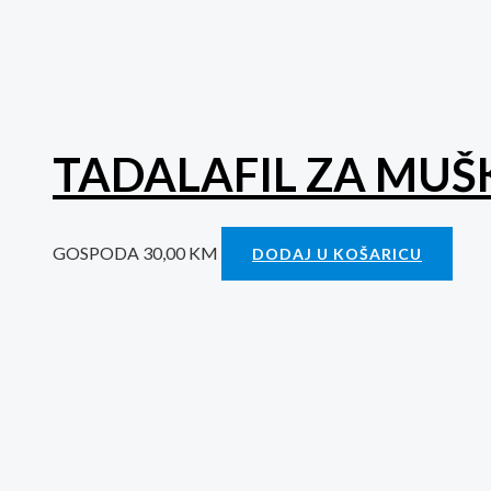
TADALAFIL ZA MUŠ
GOSPODA
30,00
KM
DODAJ U KOŠARICU