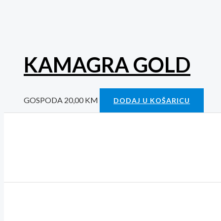
KAMAGRA GOLD
GOSPODA
20,00
KM
DODAJ U KOŠARICU