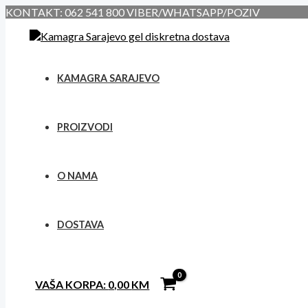
Skip
KONTAKT: 062 541 800 VIBER/WHATSAPP/POZIV
to
content
KAMAGRA SARAJEVO
PROIZVODI
O NAMA
DOSTAVA
VAŠA KORPA:
0,00
KM