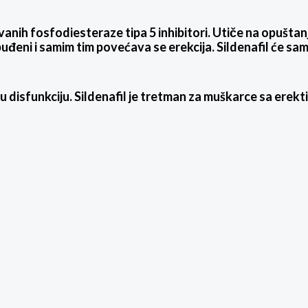
h fosfodiesteraze tipa 5 inhibitori. Utiče na opuštanj
uđeni i samim tim povećava se erekcija. Sildenafil će sa
u disfunkciju. Sildenafil je tretman za muškarce sa erek